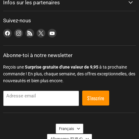
Infos sur les partenaires
Suivez-nous
Trouvez-nous sur Facebook
Trouvez-nous sur Instagram
Trouvez-nous sur RSS
Trouvez-nous sur X
Trouvez-nous sur YouTube
Abonne-toi à notre newsletter
Reçois une
Surprise gratuite d'une valeur de 9,95
à ta prochaine
commande ! En plus, chaque semaine, des offres exceptionnelles, des
nouveautés et bien plus encore.
Adresse email
S'inscrire
Sprache
Français
Land
Allemagne
(EUR €)