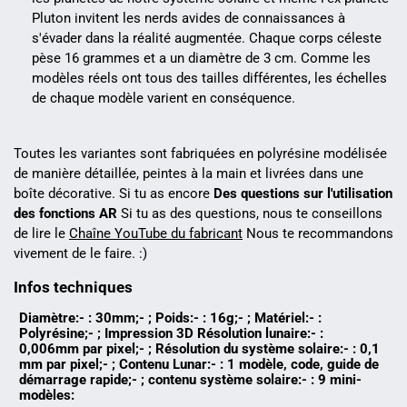
Pluton invitent les nerds avides de connaissances à
s'évader dans la réalité augmentée. Chaque corps céleste
pèse 16 grammes et a un diamètre de 3 cm. Comme les
modèles réels ont tous des tailles différentes, les échelles
de chaque modèle varient en conséquence.
Toutes les variantes sont fabriquées en polyrésine modélisée
de manière détaillée, peintes à la main et livrées dans une
boîte décorative. Si tu as encore
Des questions sur l'utilisation
des fonctions AR
Si tu as des questions, nous te conseillons
de lire le
Chaîne YouTube du fabricant
Nous te recommandons
vivement de le faire. :)
Infos techniques
Diamètre:- : 30mm;- ; Poids:- : 16g;- ; Matériel:- :
Polyrésine;- ; Impression 3D Résolution lunaire:- :
0,006mm par pixel;- ; Résolution du système solaire:- : 0,1
mm par pixel;- ; Contenu Lunar:- : 1 modèle, code, guide de
démarrage rapide;- ; contenu système solaire:- : 9 mini-
modèles: