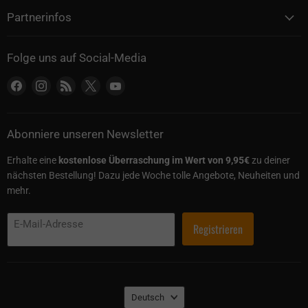
Partnerinfos
Folge uns auf Social-Media
Finden Sie uns auf Facebook
Finden Sie uns auf Instagram
Finden Sie uns auf RSS
Finden Sie uns auf X
Finden Sie uns auf YouTube
Abonniere unseren Newsletter
Erhalte eine
kostenlose Überraschung im Wert von 9,95€
zu deiner
nächsten Bestellung! Dazu jede Woche tolle Angebote, Neuheiten und
mehr.
E-Mail-Adresse
Registrieren
Sprache
Deutsch