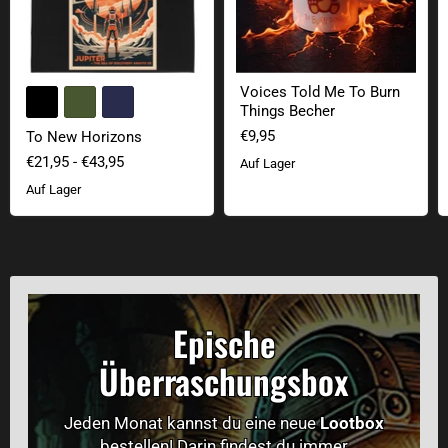
Voices Told Me To Burn
+2
Farbfelder umschalten
Things Becher
€9,95
To New Horizons
€21,95
-
€43,95
Auf Lager
Auf Lager
Epische
Überraschungsbox
Jeden Monat kannst du eine neue
Lootbox
bestellen! Darin findest du immer