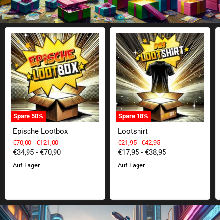
Epische Lootbox
Lootshirt
Spare
50
%
Spare
18
%
Epische Lootbox
Lootshirt
Ursprünglicher Preis
Ursprünglicher Preis
Ursprünglicher Preis
Ursprünglicher Preis
€70,00
-
€121,00
€21,95
-
€42,95
€34,95
-
€70,90
€17,95
-
€38,95
Auf Lager
Auf Lager