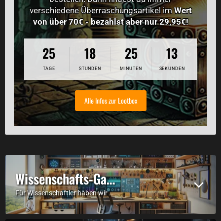
verschiedene Überraschungsartikel im
Wert
von über 70€ - bezahlst aber nur 29,95€!
25
18
25
12
TAGE
STUNDEN
MINUTEN
SEKUNDEN
Alle Infos zur Lootbox
Wissenschafts-Gadgets
Für Wissenschaftler haben wir hier die passenden Gadgets & Shirts.