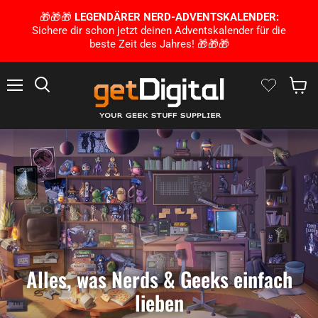
🎁🎁🎁
LEGENDÄRER NERD-ADVENTSKALENDER:
Sichere dir schon jetzt deinen Adventskalender für die
beste Zeit des Jahres! 🎁🎁🎁
Menü
Suchen
Waren
Alles, was Nerds & Geeks einfach
lieben