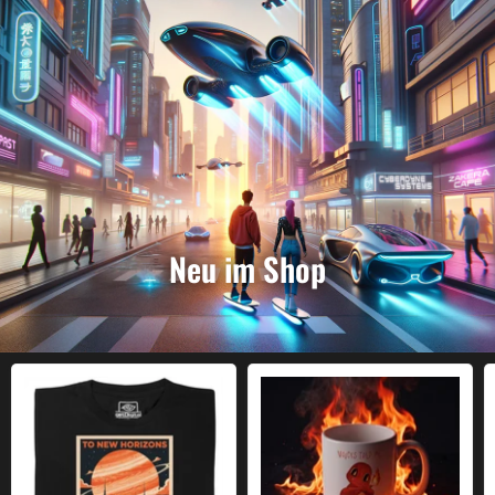
Neu im Shop
To New Horizons
Voices Told Me To Burn Things Be