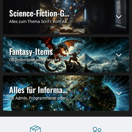
Science-Fiction-Gadgets
Alles zum Thema Sci-Fi: Vom Alien über den allmächtigen Cthulhu bis hin zu Star Wars und Star Trek.
Fantasy-Items
Ob Rollenspiel oder Herr der Ringe, hier findest du alles was der Fantasy-Fan braucht.
Alles für Informatiker
Ob Admin, Programmierer oder einfach Technikinteressiert: Hier findest du alles was IT-Nerds feiern.