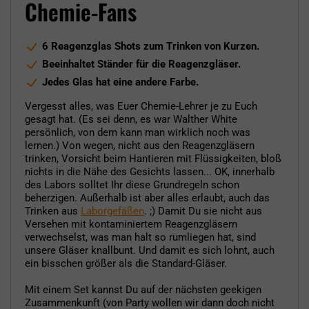
Chemie-Fans
6 Reagenzglas Shots zum Trinken von Kurzen.
Beeinhaltet Ständer für die Reagenzgläser.
Jedes Glas hat eine andere Farbe.
Vergesst alles, was Euer Chemie-Lehrer je zu Euch
gesagt hat. (Es sei denn, es war Walther White
persönlich, von dem kann man wirklich noch was
lernen.) Von wegen, nicht aus den Reagenzgläsern
trinken, Vorsicht beim Hantieren mit Flüssigkeiten, bloß
nichts in die Nähe des Gesichts lassen... OK, innerhalb
des Labors solltet Ihr diese Grundregeln schon
beherzigen. Außerhalb ist aber alles erlaubt, auch das
Trinken aus
Laborgefäßen
. ;) Damit Du sie nicht aus
Versehen mit kontaminiertem Reagenzgläsern
verwechselst, was man halt so rumliegen hat, sind
unsere Gläser knallbunt. Und damit es sich lohnt, auch
ein bisschen größer als die Standard-Gläser.
Mit einem Set kannst Du auf der nächsten geekigen
Zusammenkunft (von Party wollen wir dann doch nicht