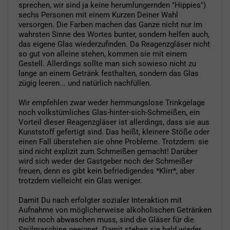
sprechen, wir sind ja keine herumlungernden "Hippies")
sechs Personen mit einem Kurzen Deiner Wahl
versorgen. Die Farben machen das Ganze nicht nur im
wahrsten Sinne des Wortes bunter, sondern helfen auch,
das eigene Glas wiederzufinden. Da Reagenzgläser nicht
so gut von alleine stehen, kommen sie mit einem
Gestell. Allerdings sollte man sich sowieso nicht zu
lange an einem Getränk festhalten, sondern das Glas
zügig leeren... und natürlich nachfüllen.
Wir empfehlen zwar weder hemmungslose Trinkgelage
noch volkstümliches Glas-hinter-sich-Schmeißen, ein
Vorteil dieser Reagenzgläser ist allerdings, dass sie aus
Kunststoff gefertigt sind. Das heißt, kleinere Stöße oder
einen Fall überstehen sie ohne Probleme. Trotzdem: sie
sind nicht explizit zum Schmeißen gemacht! Darüber
wird sich weder der Gastgeber noch der Schmeißer
freuen, denn es gibt kein befriedigendes *Klirr*, aber
trotzdem vielleicht ein Glas weniger.
Damit Du nach erfolgter sozialer Interaktion mit
Aufnahme von möglicherweise alkoholischen Getränken
nicht noch abwaschen muss, sind die Gläser für die
Spülmaschine geeignet. Damit stehen sie bald wieder