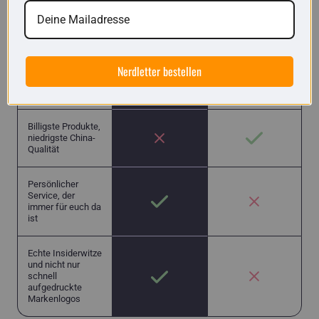
getDigital
Andere Shops
Exklusive
Produkte
Nerdletter bestellen
Von Nerds geführt
Billigste Produkte,
niedrigste China-
Qualität
Persönlicher
Service, der
immer für euch da
ist
Echte Insiderwitze
und nicht nur
schnell
aufgedruckte
Markenlogos