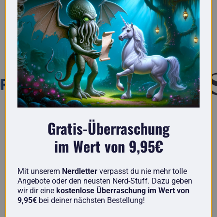
Hier findest du wirklich originelle Geschenke
für Nerds.
Bekannt aus
Gratis-Überraschung
getDigital im Vergleich
im Wert von 9,95€
Bei uns findest du einzigartige Artikel von Nerds
für Nerds und keinen 08/15-Chinamüll wie in
Mit unserem
Nerdletter
verpasst du nie mehr tolle
Angebote oder den neusten Nerd-Stuff. Dazu geben
vielen anderen Shops.
wir dir eine
kostenlose Überraschung im Wert von
9,95€
bei deiner nächsten Bestellung!