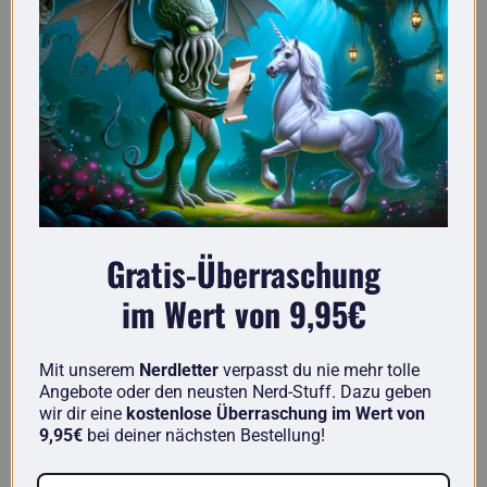
Gratis-Überraschung
im Wert von 9,95€
Von Nerds für Nerds: Unser Shop ist pure
Leidenschaft!
Mit unserem
Nerdletter
verpasst du nie mehr tolle
Angebote oder den neusten Nerd-Stuff. Dazu geben
wir dir eine
kostenlose Überraschung im Wert von
9,95€
bei deiner nächsten Bestellung!