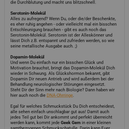
die Durchblutung und macht uns blitzschnell.
Serotonin-Molekül
Alles zu aufregend? Wenn Du, oder die/der Beschenkte,
es eher ruhig angehen - oder vielleicht mal ein bisschen
Entschleunigung brauchen - gibt es auch noch das
Serotonin-Molekül. Serotonin ist der Alleskönner und
lässt Dich z.B. entspannt und zufrieden werden, so wie
seine metallische Ausgabe auch. ;)
Dopamin-Molekül
Und wenn Du einfach nur ein bisschen Glück und
Motivation brauchst, bringt das Dopamin-Molekül Dich
wieder in Schwung. Als Glückshormon bekannt, gibt
Dopamin Dir neuen Antrieb und wird außerdem bei der
Behandlung neurologischer Störungen eingesetzt.
Steht Dir der Sinn mehr nach Biologie? Dann haben wir
hier auch noch die
DNA-Ohrringe
.
Egal für welches Schmuckstück Du Dich entscheidest,
alle sehen einfach unschlagbar gut aus! Damit auch
jedes Teil gut bei Dir ankommt und perfekt überreicht
werden kann, kommt jede
Geek Gem
in einer kleinen
samtbezogenen Schmuckschatulle. Darin kann Euer