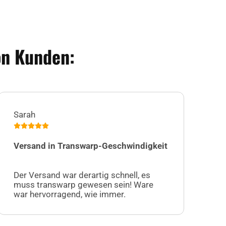
on Kunden:
Sarah
Jul
Versand in Transwarp-Geschwindigkeit
Ic
Su
Der Versand war derartig schnell, es
au
muss transwarp gewesen sein! Ware
fa
war hervorragend, wie immer.
Ku
Ak