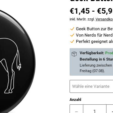
€1,45
-
€5,9
inkl. MwSt. zzgl.
Versandko
Geek Button zur Bef
Von Nerds für Nerds
Perfekt geeignet al
Verfügbarkeit:
Prod
Bestellung in
6 Stu
Lieferung zwischen
Freitag (07.08)
.
Wähle eine Variante
Anzahl