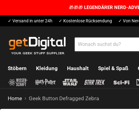
🎁🎁🎁
LEGENDÄRER NERD-ADV
✓ Versand in unter 24h
✓ Kostenlose Rücksendung
✓ Von Ner
Stöbern
Kleidung
Haushalt
Spiel & Spaß
Home
Geek Button Defragged Zebra