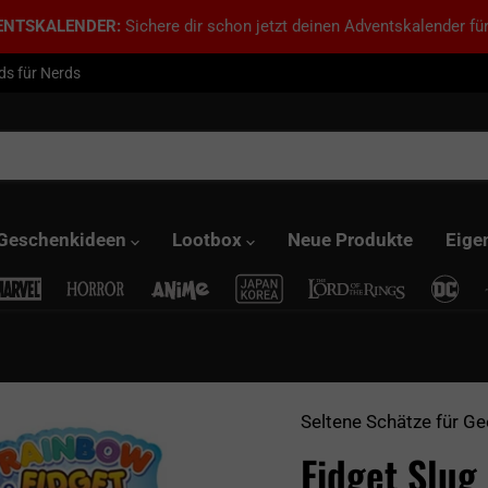
ENTSKALENDER:
Sichere dir schon jetzt deinen Adventskalender für
ds für Nerds
Geschenkideen
Lootbox
Neue Produkte
Eige
Seltene Schätze für Ge
Fidget Slug