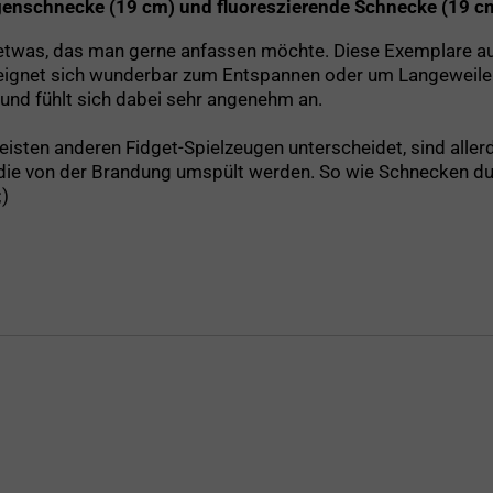
genschnecke (19 cm) und fluoreszierende Schnecke (19 c
t etwas, das man gerne anfassen möchte. Diese Exemplare a
ignet sich wunderbar zum Entspannen oder um Langeweile 
 und fühlt sich dabei sehr angenehm an.
sten anderen Fidget-Spielzeugen unterscheidet, sind allerdi
die von der Brandung umspült werden. So wie Schnecken dur
;)