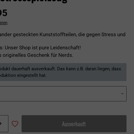
ller Preis
95
sten
ander gesteckten Kunststoffteilen, die gegen Stress und
: Unser Shop ist pure Leidenschaft!
s originelles Geschenk für Nerds.
rodukt dauerhaft ausverkauft. Das kann z.B. daran liegen, dass
oduktion eingestellt hat.
Ausverkauft