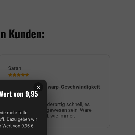
on Kunden:
Sarah
Jul
×
Versand in Transwarp-Geschwindigkeit
Ic
Wert von 9,95
Su
Der Versand war derartig schnell, es
au
muss transwarp gewesen sein! Ware
fa
nie mehr tolle
war hervorragend, wie immer.
Ku
ff. Dazu geben wir
Ak
 Wert von 9,95 €