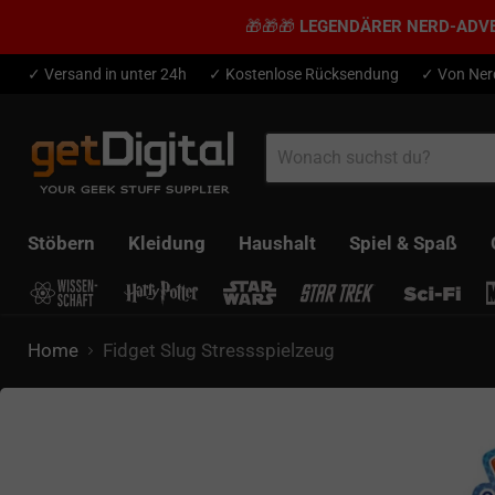
🎁🎁🎁
LEGENDÄRER NERD-ADV
✓ Versand in unter 24h
✓ Kostenlose Rücksendung
✓ Von Ner
Stöbern
Kleidung
Haushalt
Spiel & Spaß
Home
Fidget Slug Stressspielzeug