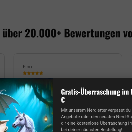
 über 20.000+ Bewertungen v
Finn
Bester Nerd-Shop, den ich kenne.
Gratis-Überraschung im 
Die Bestellung und die Lieferung kamen
€
trotz Weihnachtsgeschäft ultra
rechtzeitig an! Vielen Dank an alle und
Mit unserem Nerdletter verpasst du 
auch für euch Nerds, Frohe Weihnachten!
Angebote oder den neusten Nerd-Stu
:)
dir eine kostenlose Überraschung im
bei deiner nächsten Bestellung!