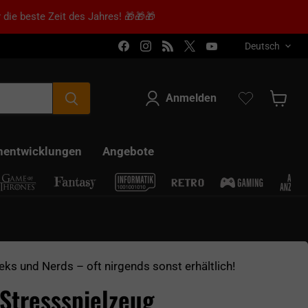
 die beste Zeit des Jahres! 🎁🎁🎁
Sprache
Finden Sie uns auf Facebook
Finden Sie uns auf Instagram
Finden Sie uns auf RSS
Finden Sie uns auf X
Finden Sie uns a
Deutsch
Anmelden
Warenk
nentwicklungen
Angebote
eks und Nerds – oft nirgends sonst erhältlich!
 Stressspielzeug