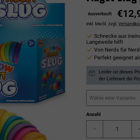
Aktue
€12,
Ausverkauft
inkl. MwSt. zzgl.
Versandko
Schnecke aus inein
Langeweile hilft
Von Nerds für Nerds
Perfekt geeignet al
Leider ist dieses P
der Lieferant die Pr
Wähle eine Variante
Anzahl