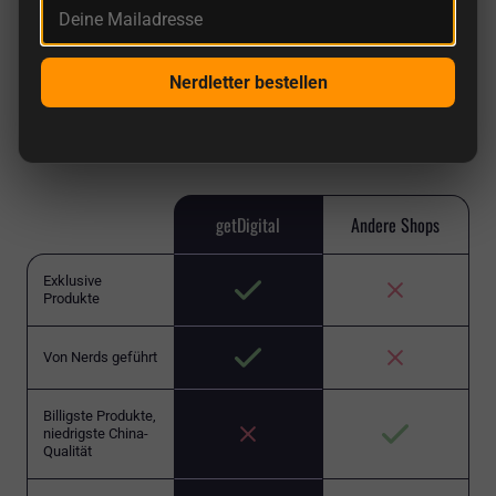
Deine Mailadresse
getDigital im Vergleich
Nerdletter bestellen
Bei uns findest du einzigartige Artikel von Nerds
für Nerds und keinen 08/15-Chinamüll wie in
vielen anderen Shops.
getDigital
Andere Shops
Exklusive
Produkte
Von Nerds geführt
Billigste Produkte,
niedrigste China-
Qualität