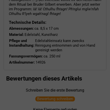
dem Ritual bei Bruder Gilbert erwerben. Aber jetzt weiter
im Programm:
Iä! Iä! Cthulhu fhtagn! Ph'nglui mglw'nfah
Cthulhu R'lyeh wgah'nagl fhtagn
!
Technische Details:
Abmessungen:
ca. 8,5 x 17 cm
Material:
Edelstahl, Kunstharz
Pflege und
Edelstahleinsatz kann zwecks
Instandhaltung:
Reinigung entnommen und von Hand
gereinigt werden
Fassungsvermögen:
ca. 250 ml
Artikelnummer:
14926
Bewertungen dieses Artikels
Schreiben Sie die erste Bewertung
Bewertung schreiben
Keine Elemente gefunden