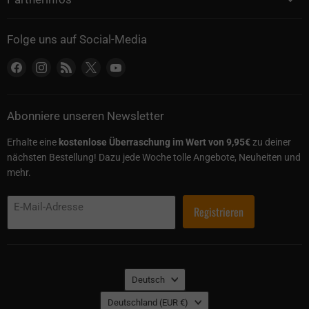
Folge uns auf Social-Media
Finden Sie uns auf Facebook
Finden Sie uns auf Instagram
Finden Sie uns auf RSS
Finden Sie uns auf X
Finden Sie uns auf YouTube
Abonniere unseren Newsletter
Erhalte eine
kostenlose Überraschung im Wert von 9,95€
zu deiner
nächsten Bestellung! Dazu jede Woche tolle Angebote, Neuheiten und
mehr.
E-Mail-Adresse
Registrieren
Sprache
Deutsch
Land
Deutschland
(EUR €)