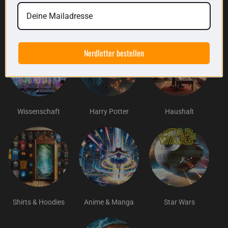
Entdecke weitere nerdige Produkte von uns:
Nerdletter bestellen
Wissenschaft
Harry Potter
Haushalt
Shirts & Hoodies
Anime & Manga
Star Wars