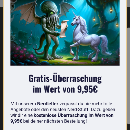
Aktuell lieferbar aus der Kategorie Technik
Cyber Clean
Analoger Roboterbausatz
Gratis-Überraschung
im Wert von 9,95€
Cyber Clean
Analoger Roboterbausatz
€10,95
€29,95
Mit unserem
Nerdletter
verpasst du nie mehr tolle
Auf Lager
Auf Lager
Angebote oder den neusten Nerd-Stuff. Dazu geben
wir dir eine
kostenlose Überraschung im Wert von
9,95€
bei deiner nächsten Bestellung!