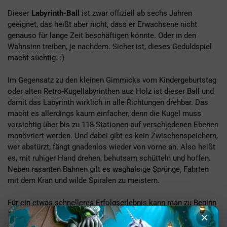
Dieser
Labyrinth-Ball
ist zwar offiziell ab sechs Jahren
geeignet, das heißt aber nicht, dass er Erwachsene nicht
genauso für lange Zeit beschäftigen könnte. Oder in den
Wahnsinn treiben, je nachdem. Sicher ist, dieses Geduldspiel
macht süchtig. :)
Im Gegensatz zu den kleinen Gimmicks vom Kindergeburtstag
oder alten Retro-Kugellabyrinthen aus Holz ist dieser Ball und
damit das Labyrinth wirklich in alle Richtungen drehbar. Das
macht es allerdings kaum einfacher, denn die Kugel muss
vorsichtig über bis zu 118 Stationen auf verschiedenen Ebenen
manövriert werden. Und dabei gibt es kein Zwischenspeichern,
wer abstürzt, fängt gnadenlos wieder von vorne an. Also heißt
es, mit ruhiger Hand drehen, behutsam schütteln und hoffen.
Neben rasanten Bahnen gilt es waghalsige Sprünge, Fahrten
mit dem Kran und wilde Spiralen zu meistern.
Für ein etwas schnelleres Erfolgserlebnis kann man zu Beginn
auch eine kürzere Route wählen und so ein oder zwei Drittel
×
des Weges überspringen. Der große Ball hat insgesamt mehr