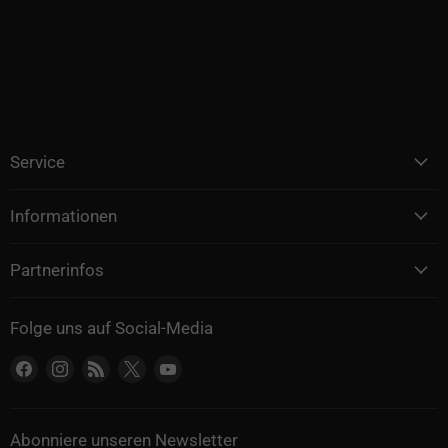
Service
Informationen
Partnerinfos
Folge uns auf Social-Media
Finden Sie uns auf Facebook
Finden Sie uns auf Instagram
Finden Sie uns auf RSS
Finden Sie uns auf X
Finden Sie uns auf YouTube
Abonniere unseren Newsletter