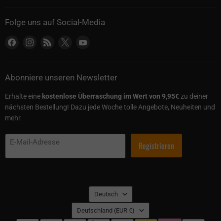
Folge uns auf Social-Media
Finden Sie uns auf Facebook
Finden Sie uns auf Instagram
Finden Sie uns auf RSS
Finden Sie uns auf X
Finden Sie uns auf YouTube
Abonniere unseren Newsletter
Erhalte eine
kostenlose Überraschung im Wert von 9,95€
zu deiner
nächsten Bestellung! Dazu jede Woche tolle Angebote, Neuheiten und
mehr.
E-Mail-Adresse
Registrieren
Sprache
Deutsch
Land
Deutschland
(EUR €)