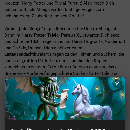
kreuzen: Harry Potter und Trivial Pursuit! Also mach Dich
gefasst auf jede Menge verflixt knifflige Fragen zum
bekanntesten Zauberlehrling seit Goethe!
Wobei „jede Menge“ eigentlich noch eine Untertreibung ist:
Denn im
Harry Potter Trivial Pursuit XL
erwarten Dich sage
und schreibe 1800 Fragen rund um Harry, Hogwarts, Voldemort
und Co.! Ja, Du hast Dich nicht verlesen:
Eintausendachthundert Fragen
zu den Filmen und Büchern, die
auch die größten Potterheads mit rauchenden Köpfen
zurücklassen werden. Oder hättest Du etwa gewusst, dass
Snape eine Vorliebe für gepunktete Socken hatte? Oder war
das Doch eher Dumbledore? Oder Dobby? ;)
×
Technische Infos
Abmessungen:
26,6 x 8,5 x 26,6
Altersempfehlung:
ab 12 Jahren
Spieler:
2-6
Inhalt:
Spielbrett, 4 Wissensspeicher, Würfel,
300 Karten, Beutel mit Wissensecken,