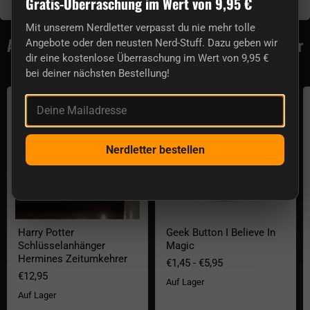
Gratis-Überraschung im Wert von 9,95 €
Würfelturm, Spderwürfel, Spielanleitung
Mit unserem Nerdletter verpasst du nie mehr tolle
Aktuell lieferbar aus der Kategorie Harry Potter
Angebote oder den neusten Nerd-Stuff. Dazu geben wir
Accessoires
dir eine kostenlose Überraschung im Wert von 9,95 €
bei deiner nächsten Bestellung!
Harry Potter Schlüsselanhänger Hermines Zeitumkehrer
Geek Button I Believe In Magic
Deine Mailadresse
Nerdletter bestellen
Harry Potter
Geek Button I Believe In
Schlüsselanhänger
Magic
Hermines Zeitumkehrer
€1,45
-
€5,95
€12,95
Auf Lager
Auf Lager