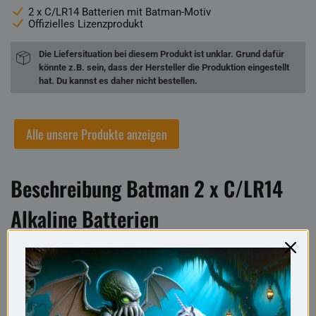
2 x C/LR14 Batterien mit Batman-Motiv
Offizielles Lizenzprodukt
Die Liefersituation bei diesem Produkt ist unklar. Grund dafür
könnte z.B. sein, dass der Hersteller die Produktion eingestellt
hat. Du kannst es daher nicht bestellen.
Alle unsere Produkte anzeigen
Beschreibung Batman 2 x C/LR14
Alkaline Batterien
Als einer der wenigen Superhelden verfügt Batman
bekanntermaßen nicht über besondere Kräfte, sondern
stattdessen über ein riesiges Arsenal an technischen
Hilfsmitteln. Dazu gehören beispielsweise
Bat
suit,
Bat
mobil,
Bat
arang,
Bat
claw und natürlich ganz besonders die
Bat
terien.