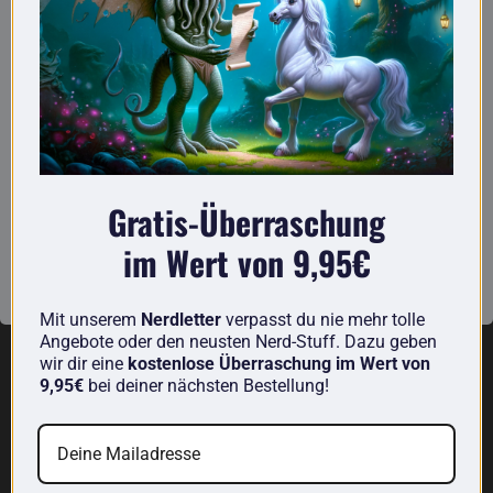
Ohne letztere würden viele Geräte schließlich gar nicht
funktionieren.
Aus seinem persönlichen Fundus spendiert dir Bruce Wayne
nun die
Batman 2 x C/LR14 Alkaline Batterien
. Damit wirst du
wahrscheinlich nicht zum Superhelden oder zur Superheldin,
kriegst aber die Energie für eventuell lebenswichtige Geräte,
wie zum Beispiel deine Fernbedienungen.
Gratis-Überraschung
Technische Infos
im Wert von 9,95€
Inhalt:
2 x C/LR14 Alkaline Batterien
Kapazität:
9000 mAh
Mit unserem
Nerdletter
verpasst du nie mehr tolle
Angebote oder den neusten Nerd-Stuff. Dazu geben
Entdecke weitere nerdige Produkte von uns:
wir dir eine
kostenlose Überraschung im Wert von
9,95€
bei deiner nächsten Bestellung!