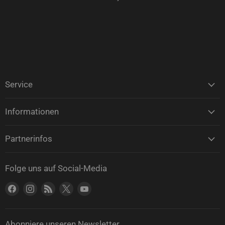
Service
Informationen
Partnerinfos
Folge uns auf Social-Media
Finden Sie uns auf Facebook
Finden Sie uns auf Instagram
Finden Sie uns auf RSS
Finden Sie uns auf X
Finden Sie uns auf YouTube
Abonniere unseren Newsletter