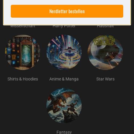
Nerdletter bestellen
Wissenschaft
Harry Potter
Haushalt
Shirts & Hoodies
Anime & Manga
Star Wars
Fantasy