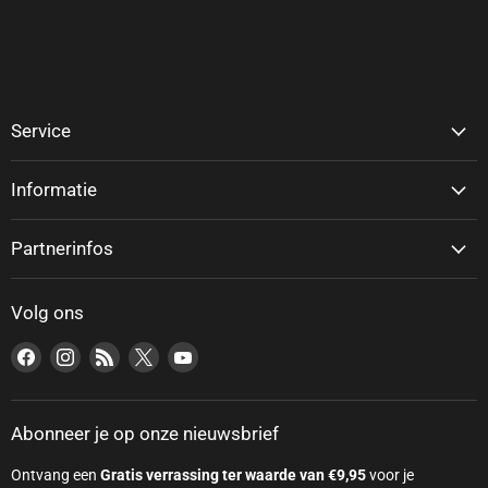
Service
Informatie
Partnerinfos
Volg ons
Vind ons op Facebook
Vind ons op Instagram
Vind ons op RSS
Vind ons op X
Vind ons op YouTube
Abonneer je op onze nieuwsbrief
Ontvang een
Gratis verrassing ter waarde van €9,95
voor je