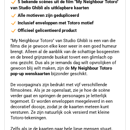
5 bekende scènes uit de film "My Neighbour Totoro"
van Studio Ghibli als uitklapbare kaarten
Alle motieven zijn gedupliceerd
Inclusief enveloppen met Totoro motief
Officieel gelicentieerd product
"My Neighbour Totoro" van Studio Ghibli is een van die
films die je gewoon elke keer weer in een goed humeur
brengt. Alleen al de aanblik van de schattige bosgeesten
en de breed grijnzende buskat tovert een glimlach op
ons gezicht. Dus als je iemands dag wilt opvrolijken of
gewoon blij wilt maken, zijn de
My Neighbour Totoro
pop-up wenskaarten
bijzonder geschikt.
De voorpagina's zijn bedrukt met vijf verschillende
filmscènes. Als je ze openslaat, zie je hoe de scène
verder gaat en springen de personages je letterlijk
tegemoet. Er worden enveloppen meegeleverd in een
decoratief doosje, zodat je de kaarten meteen kunt
versturen. Ze zijn natuurlijk ook versierd met kleine
Totoro-tekeningen.
Zelfs als je de kaarten naar hele lieve mensen stuurt,