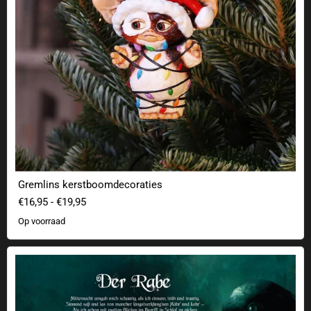
Gremlins kerstboomdecoraties
€16,95
-
€19,95
Op voorraad
"De Raaf" Poster