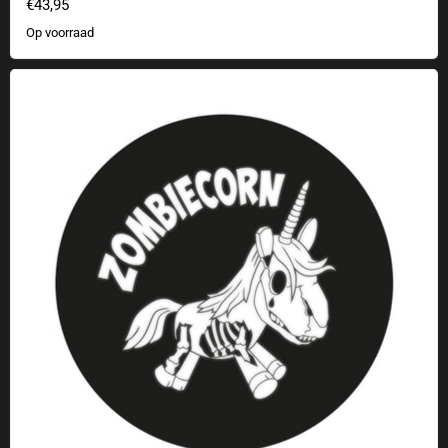
€43,95
Op voorraad
Geek sticker zombie maïs