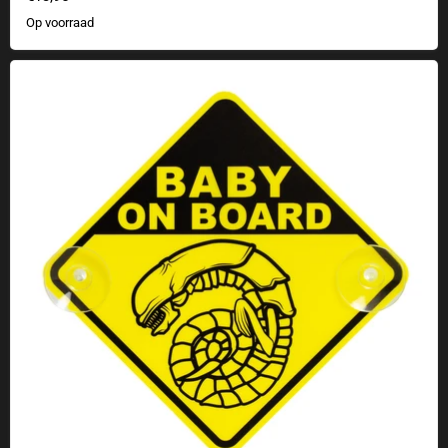
Op voorraad
Autobordje "Chestburster Alien-Baby aan boord".