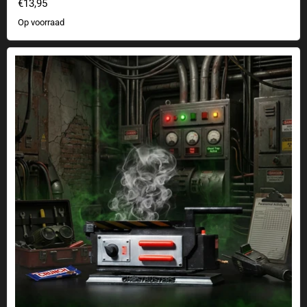
€13,95
Op voorraad
Ghostbusters Spookval Wierookbrander