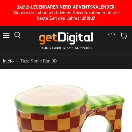
🎁🎁🎁
LEGENDÄRER NERD-ADVENTSKALENDER:
Sichere dir schon jetzt deinen Adventskalender für die
beste Zeit des Jahres! 🎁🎁🎁
Menú
Busca en
Mostra
Inicio
Taza Sonic Run 3D