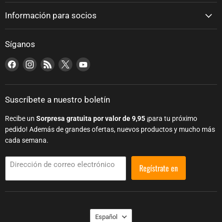
Información para socios
Síganos
Encuéntranos en Facebook
Encuéntranos en Instagram
Encuéntranos en RSS
Encuéntranos en X
Encuéntranos en YouTube
Suscríbete a nuestro boletín
Recibe un
Sorpresa gratuita por valor de 9,95
¡para tu próximo
pedido! Además de grandes ofertas, nuevos productos y mucho más
cada semana.
Dirección de correo electrónico
Regístrate en
Lengua
Español