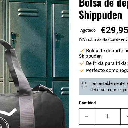
Bolsa de de
Shippuden
€29,9
Agotado
IVA incl. más
Gastos de env
Bolsa de deporte n
Shippuden
De frikis para friki
Perfecto como rega
Lamentablemente, e
deberse a que el pr
Cantidad