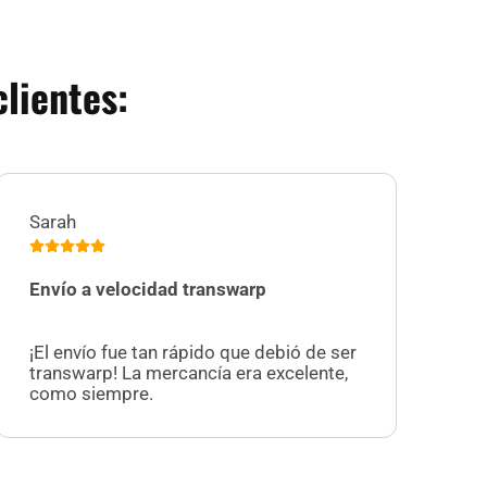
lientes:
Sarah
Jul
Envío a velocidad transwarp
Me
¡U
¡El envío fue tan rápido que debió de ser
cr
transwarp! La mercancía era excelente,
re
como siempre.
at
es