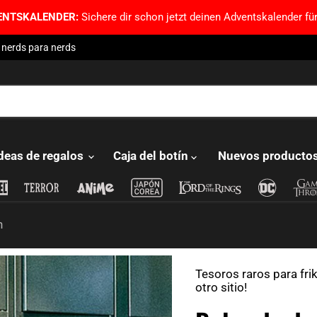
ENTSKALENDER:
Sichere dir schon jetzt deinen Adventskalender für
 nerds para nerds
deas de regalos
Caja del botín
Nuevos producto
n
Tesoros raros para fri
otro sitio!