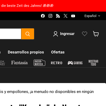
 die beste Zeit des Jahres! 🎁🎁🎁
Lengua
Encuéntranos en Facebook
Encuéntranos en Instagram
Encuéntranos en RSS
Encuéntranos en X
Encuéntranos en
Español
Ingresar
Mostra
s
Desarrollos propios
Ofertas
kis y empollones, ¡a menudo no disponibles en ningún