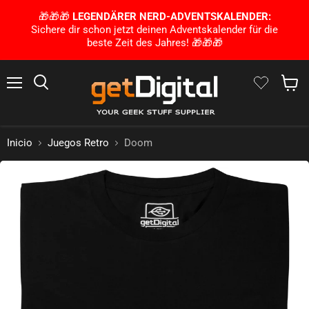
🎁🎁🎁
LEGENDÄRER NERD-ADVENTSKALENDER:
Sichere dir schon jetzt deinen Adventskalender für die
beste Zeit des Jahres! 🎁🎁🎁
Menú
Busca en
Mostra
Inicio
Juegos Retro
Doom