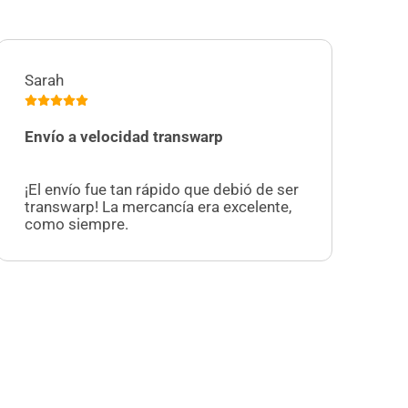
Sarah
Jul
Envío a velocidad transwarp
Me
¡U
¡El envío fue tan rápido que debió de ser
cr
transwarp! La mercancía era excelente,
re
como siempre.
at
es