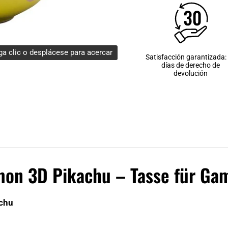
a clic o desplácese para acercar
Satisfacción garantizada:
días de derecho de
devolución
émon 3D Pikachu – Tasse für Ga
achu