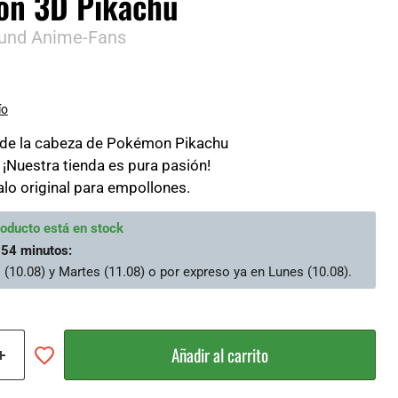
on 3D Pikachu
 und Anime-Fans
ío
 de la cabeza de Pokémon Pikachu
s: ¡Nuestra tienda es pura pasión!
lo original para empollones.
roducto está en stock
 54 minutos
:
 (10.08) y Martes (11.08)
o por expreso ya en
Lunes (10.08)
.
Añadir al carrito