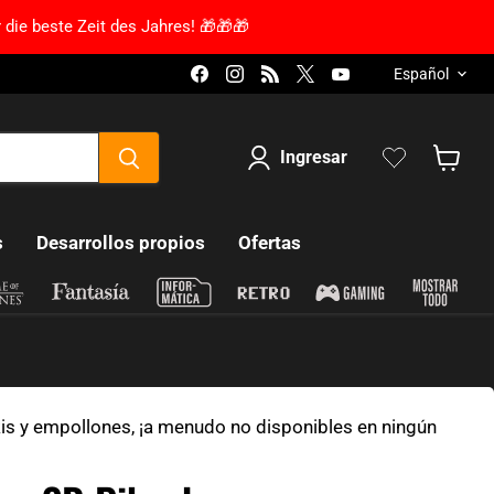
 die beste Zeit des Jahres! 🎁🎁🎁
Lengua
Encuéntranos en Facebook
Encuéntranos en Instagram
Encuéntranos en RSS
Encuéntranos en X
Encuéntranos en
Español
Ingresar
Mostra
s
Desarrollos propios
Ofertas
kis y empollones, ¡a menudo no disponibles en ningún