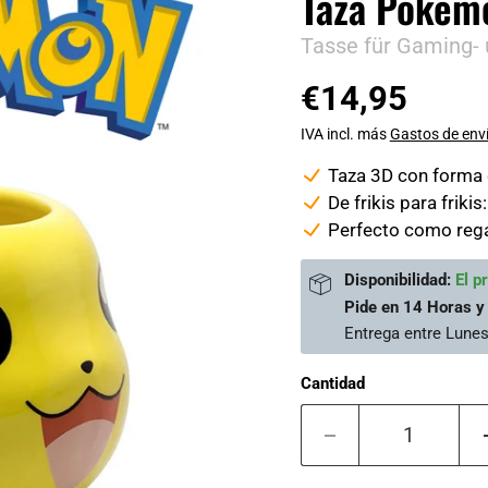
Taza Pokém
Tasse für Gaming-
€14,95
IVA incl. más
Gastos de env
Taza 3D con forma
De frikis para friki
Perfecto como rega
Disponibilidad:
El p
Pide en
14 Horas y
Entrega entre
Lunes
Cantidad