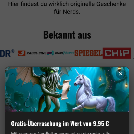
Hier findest du wirklich originelle Geschenke
für Nerds.
Bekannt aus
×
getDigital im Vergleich
Bei uns findest du einzigartige Artikel von Nerds
für Nerds und keinen 08/15-Chinamüll wie in
vielen anderen Shops.
Gratis-Überraschung im Wert von 9,95 €
Mit unserem Nerdletter verpasst du nie mehr tolle