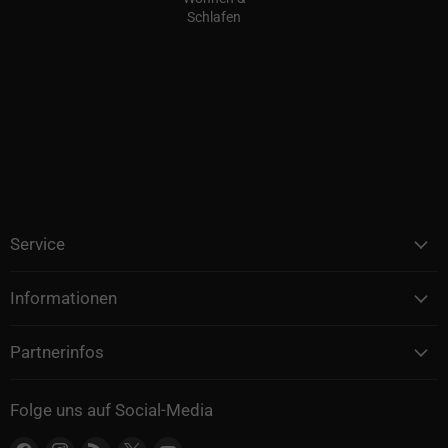
Schlafen
Service
Informationen
Partnerinfos
Folge uns auf Social-Media
Finden Sie uns auf Facebook
Finden Sie uns auf Instagram
Finden Sie uns auf RSS
Finden Sie uns auf X
Finden Sie uns auf YouTube