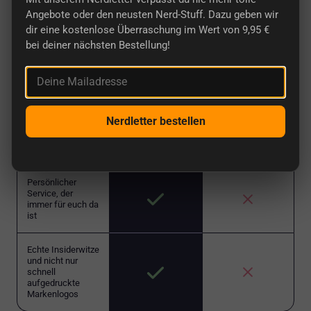
getDigital
Andere Shops
Angebote oder den neusten Nerd-Stuff. Dazu geben wir
dir eine kostenlose Überraschung im Wert von 9,95 €
Exklusive
bei deiner nächsten Bestellung!
Produkte
Deine Mailadresse
Von Nerds geführt
Nerdletter bestellen
Billigste Produkte,
niedrigste China-
Qualität
Persönlicher
Service, der
immer für euch da
ist
Echte Insiderwitze
und nicht nur
schnell
aufgedruckte
Markenlogos