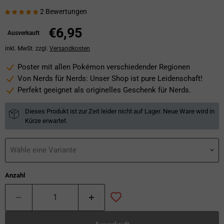
2 Bewertungen
Aktueller Preis
€6,95
Ausverkauft
inkl. MwSt. zzgl.
Versandkosten
Poster mit allen Pokémon verschiedender Regionen
Von Nerds für Nerds: Unser Shop ist pure Leidenschaft!
Perfekt geeignet als originelles Geschenk für Nerds.
Dieses Produkt ist zur Zeit leider nicht auf Lager. Neue Ware wird in
Kürze erwartet.
Wähle eine Variante
Anzahl