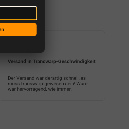
on Kunden:
en
Sarah
Jul
Versand in Transwarp-Geschwindigkeit
Ic
Su
Der Versand war derartig schnell, es
au
muss transwarp gewesen sein! Ware
fa
war hervorragend, wie immer.
Ku
Ak