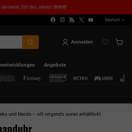
 die beste Zeit des Jahres! 🎁🎁🎁
Sprache
Finden Sie uns auf Facebook
Finden Sie uns auf Instagram
Finden Sie uns auf RSS
Finden Sie uns auf X
Finden Sie uns a
Deutsch
Anmelden
Warenk
nentwicklungen
Angebote
eks und Nerds – oft nirgends sonst erhältlich!
banduhr