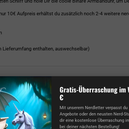
n Schliff und hole Dir die coole Binäre Armbanduhr, um Dei
 nur 10€ Aufpreis erhältst du zusätzlich noch 2-4 weitere ne
m
m Lieferumfang enthalten, auswechselbar)
Gratis-Überraschung im 
€
Mit unserem Nerdletter verpasst du 
Angebote oder den neusten Nerd-Stu
dir eine kostenlose Überraschung im
bei deiner nächsten Bestellung!