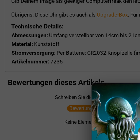
Gib Deinem Image als geekiger Computerfreak den letzte
Übrigens: Diese Uhr gibt es auch als
Upgrade-Box
. Für
Technische Details:
Abmessungen:
Umfang verstellbar von 14cm bis 21c
Material:
Kunststoff
Stromversorgung:
Per Batterie: CR2032 Knopfzelle (i
Artikelnummer:
7235
Bewertungen dieses Artikels
Schreiben Sie die erste Bewertung
Bewertung schreiben
Keine Elemente gefunden