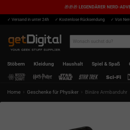
🎁🎁🎁
LEGENDÄRER NERD-ADV
✓ Versand in unter 24h
✓ Kostenlose Rücksendung
✓ Von Ner
Stöbern
Kleidung
Haushalt
Spiel & Spaß
Home
Geschenke für Physiker
Binäre Armbanduhr