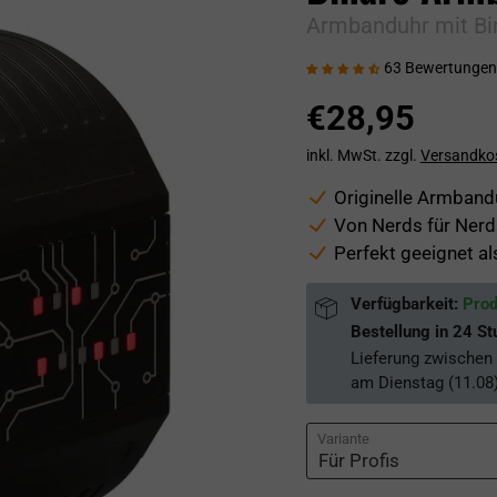
Armbanduhr mit Bin
63 Bewertungen
€28,95
inkl. MwSt. zzgl.
Versandko
Originelle Armbandu
Von Nerds für Nerds
Perfekt geeignet al
Verfügbarkeit:
Prod
Bestellung in
24 St
Lieferung zwischen
am
Dienstag (11.08
Variante