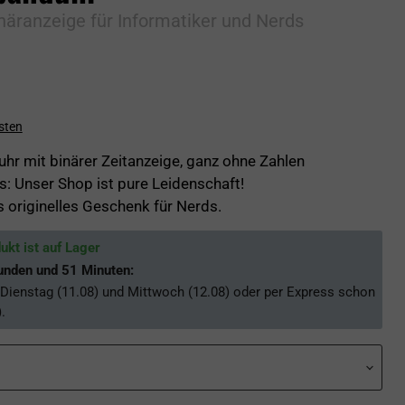
äranzeige für Informatiker und Nerds
sten
hr mit binärer Zeitanzeige, ganz ohne Zahlen
: Unser Shop ist pure Leidenschaft!
s originelles Geschenk für Nerds.
ukt ist auf Lager
unden und 51 Minuten
:
Dienstag (11.08) und Mittwoch (12.08)
oder per Express schon
)
.