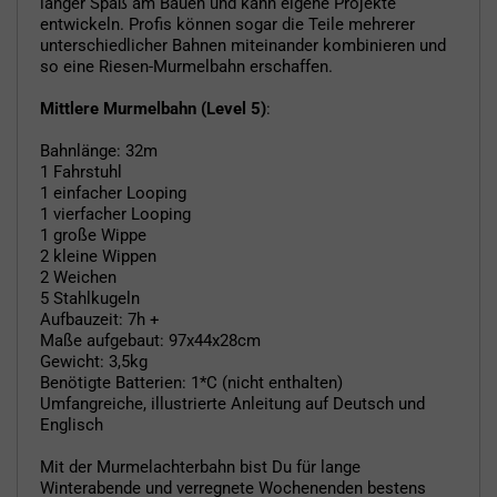
länger Spaß am Bauen und kann eigene Projekte
entwickeln. Profis können sogar die Teile mehrerer
unterschiedlicher Bahnen miteinander kombinieren und
so eine Riesen-Murmelbahn erschaffen.
Mittlere Murmelbahn (Level 5)
:
Bahnlänge: 32m
1 Fahrstuhl
1 einfacher Looping
1 vierfacher Looping
1 große Wippe
2 kleine Wippen
2 Weichen
5 Stahlkugeln
Aufbauzeit: 7h +
Maße aufgebaut: 97x44x28cm
Gewicht: 3,5kg
Benötigte Batterien: 1*C (nicht enthalten)
Umfangreiche, illustrierte Anleitung auf Deutsch und
Englisch
Mit der Murmelachterbahn bist Du für lange
Winterabende und verregnete Wochenenden bestens